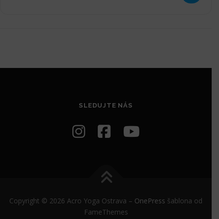
Na nedělní lekci pak navazuje
otevřený acro jam
, kde si můžete
dál procvičovat, co jste se naučili, nebo zkoušet cokoliv jiného.
Rádi vám poradíme my i kdokoliv další, kdo na jamu dorazí – od
toho tu naše acro komunita je.
Přihlaste se ještě dnes a zažijte AcroYogu s Duo MIKA v
Ostravě!
SLEDUJTE NÁS
Copyright © 2026 Acro Yoga Ostrava
–
OnePress
šablona od
FameThemes