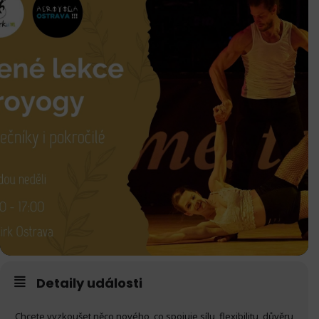
Detaily události
Chcete vyzkoušet něco nového, co spojuje sílu, flexibilitu, důvěru