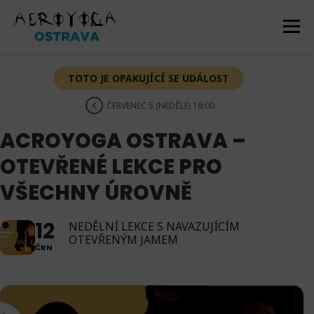
Přeskočit
na
Menu
obsah
TOTO JE OPAKUJÍCÍ SE UDÁLOST
AKCE
DOMŮ
ACROYOGA
NABÍZÍME
ČERVENEC 5 (NEDĚLE) 16:00
NOVINKY
GALERIE
O NÁS
KONTAKT
ACROYOGA OSTRAVA –
OTEVŘENÉ LEKCE PRO
VŠECHNY ÚROVNĚ
12
NEDĚLNÍ LEKCE S NAVAZUJÍCÍM
OTEVŘENÝM JAMEM
ČRN