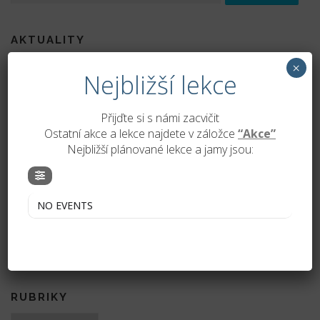
AKTUALITY
×
Nově otevřené lekce acroyogy v Ostravě! Přidejte se k nám
Nejbližší lekce
Přijďte si s námi zacvičit
Acro víkend je tady!
Ostatní akce a lekce najdete v záložce
“Akce”
Nejbližší plánované lekce a jamy jsou:
Acroyoga Ostrava novinky 2024 – Nová tatami podlaha je
naše!
Vzdušná jóga plná výzev a radosti: Objevte výhody AcroYogy
NO EVENTS
pro tělo i mysl
Nový kurz acroyogy pro začátečníky
RUBRIKY
Rubriky