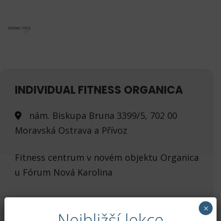
INDIVIDUAL FITNESS ORGANICA
nám. Biskupa Bruna 3399/5, 702 00
Moravská Ostrava a Přívoz
Fitness centrum v novém objektu Organica
u Fórum Nová Karolina
×
Nejbližší lekce