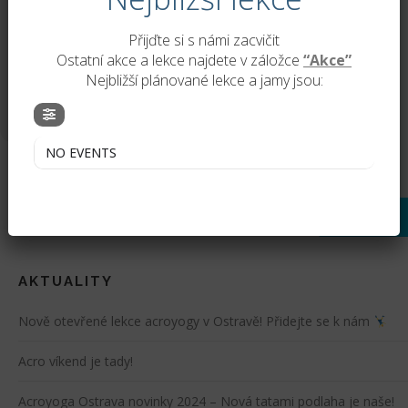
UPCOMING EVENTS
Přijďte si s námi zacvičit
Ostatní akce a lekce najdete v záložce
“Akce”
Nejbližší plánované lekce a jamy jsou:
NO EVENTS
NO EVENTS
Vyhledávání
AKTUALITY
Nově otevřené lekce acroyogy v Ostravě! Přidejte se k nám
Acro víkend je tady!
Acroyoga Ostrava novinky 2024 – Nová tatami podlaha je naše!