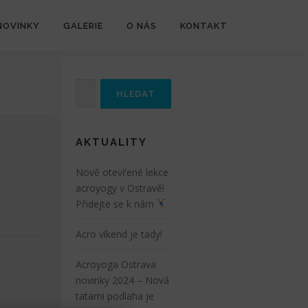
NOVINKY
GALERIE
O NÁS
KONTAKT
Vyhledávání
AKTUALITY
Nově otevřené lekce
acroyogy v Ostravě!
Přidejte se k nám
Acro víkend je tady!
Acroyoga Ostrava
novinky 2024 – Nová
tatami podlaha je