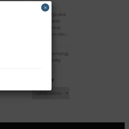
naše!
×
Vzdušná jóga plná
výzev a radosti:
Objevte výhody
AcroYogy pro tělo i
mysl
Nový kurz acroyogy
pro začátečníky
RUBRIKY
Rubriky