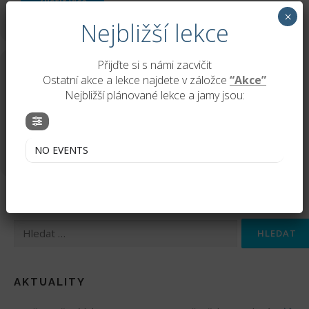
Zjistit více
×
Nejbližší lekce
Přijďte si s námi zacvičit
UPCOMING EVENTS
Ostatní akce a lekce najdete v záložce
“Akce”
Nejbližší plánované lekce a jamy jsou:
NO EVENTS
NO EVENTS
Vyhledávání
AKTUALITY