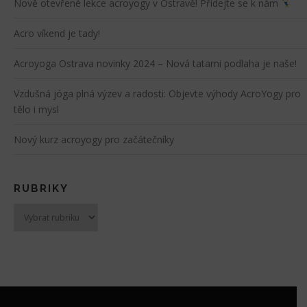
Nově otevřené lekce acroyogy v Ostravě! Přidejte se k nám
Acro víkend je tady!
Acroyoga Ostrava novinky 2024 – Nová tatami podlaha je naše!
Vzdušná jóga plná výzev a radosti: Objevte výhody AcroYogy pro
tělo i mysl
Nový kurz acroyogy pro začátečníky
RUBRIKY
Rubriky