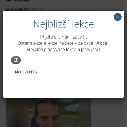
S sebou: pohodlné oblečení, karimatka, dobrá nálada
příspěvek dobrovolný
×
Nejbližší lekce
Pořadatel
K účasti je nutné dát vědět jestli dorazíte ať víme kolik nás +-
Přijďte si s námi zacvičit
bude. To znamená udělat rezervaci v této události.
Ostatní akce a lekce najdete v záložce
“Akce”
Nejbližší plánované lekce a jamy jsou:
Pro více info stačí zavolat/napsat na 734 680 479 nebo napsat
na
messenger
Acroyoga Ostrava
NO EVENTS
Facebook akce zde
ZJISTIT VÍCE
https://www.facebook.com/groups/AcroJamyHavirov/events
Po jamu si rádi sedneme někde v hospůdce a probereme
všechny dojmy a nové zážitky…