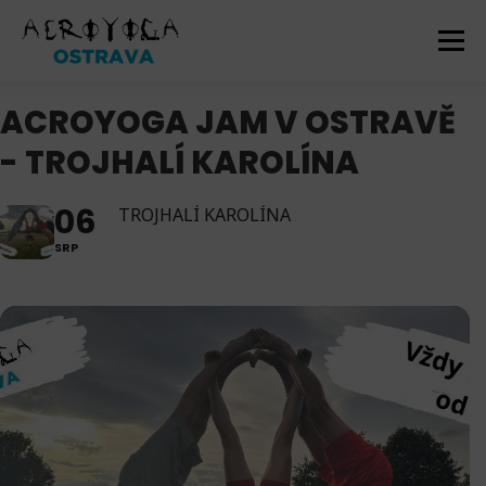
Přeskočit
na
Menu
obsah
ACROYOGA JAM V OSTRAVĚ
AKCE
DOMŮ
ACROYOGA
NABÍZÍME
- TROJHALÍ KAROLÍNA
NOVINKY
GALERIE
O NÁS
KONTAKT
06
TROJHALÍ KAROLÍNA
SRP