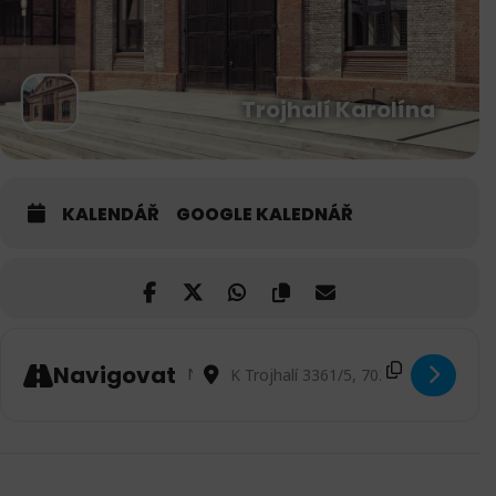
Trojhalí Karolína
KALENDÁŘ
GOOGLE KALEDNÁŘ
Address - Acroyoga Jam v Ostravě - Trojhalí
Destination Address - Acroyoga Jam v 
Navigovat