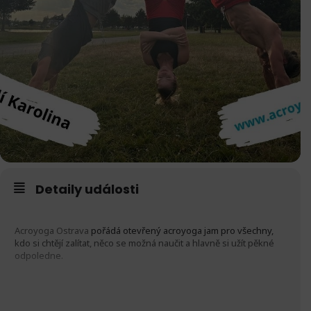
Detaily události
Acroyoga Ostrava
pořádá otevřený acroyoga jam pro všechny,
kdo si chtějí zalítat, něco se možná naučit a hlavně si užít pěkné
odpoledne.
Další otevřený jam, kde se opět setkáme doufám v hojném počtu,
ať si můžeme hezky zacvičit.