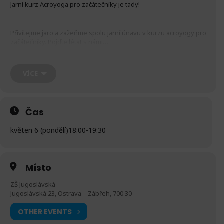
Jarní kurz Acroyoga pro začátečníky je tady!
Přivítejme jaro a zažeňme spolu jarní únavu v kurzu acroyogy pro
začátečníky. Pojďte létat s námi…
Máte zájem vyzkoušet a naučit se
acroyogu
?
Nemáte
VÍCE
zkušenosti, ale nebojíte se je získat? Chcete se lépe naučit
pracovat s vlastním tělem a myslí? Pak je
kurz Acroyoga pro
začátečníky to pravé pro Vás
.
Čas
Co se v kurzu naučíte:
květen 6 (pondělí)
18:00
-
19:30
Základní rozcvičky pro acroyogu
Místo
ZŠ Jugoslávská
Jugoslávská 23, Ostrava – Zábřeh, 700 30
Posilovací cviky pro jednotlivce i párové cvičení
OTHER EVENTS