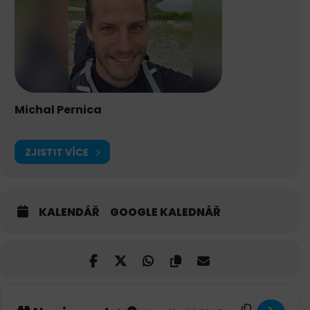
Michal Pernica
ZJISTIT VÍCE
KALENDÁŘ
GOOGLE KALEDNÁŘ
Příklad základní pozice acroyogy, které se budete učit s
námi
Address - Kurz acroyoga pro začátečníky v
Destination Address - Kurz acroyoga 