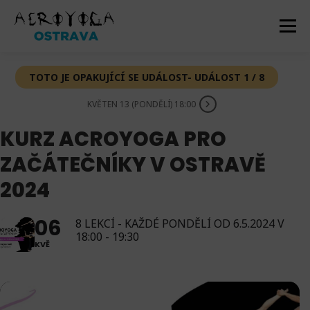
Přeskočit
na
Menu
obsah
TOTO JE OPAKUJÍCÍ SE UDÁLOST- UDÁLOST 1 / 8
AKCE
DOMŮ
ACROYOGA
NABÍZÍME
KVĚTEN 13 (PONDĚLÍ) 18:00
NOVINKY
GALERIE
O NÁS
KONTAKT
KURZ ACROYOGA PRO
ZAČÁTEČNÍKY V OSTRAVĚ
2024
06
8 LEKCÍ - KAŽDÉ PONDĚLÍ OD 6.5.2024 V
18:00 - 19:30
KVĚ