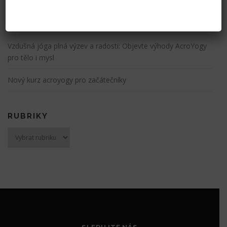
Acroyoga Ostrava novinky 2024 – Nová tatami podlaha je
naše!
Vzdušná jóga plná výzev a radosti: Objevte výhody AcroYogy
pro tělo i mysl
Nový kurz acroyogy pro začátečníky
RUBRIKY
Rubriky