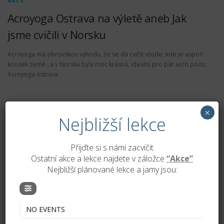
AKCE
Acroyoga Ostrava na výletě aneb Jak
jsme cvičili v Norsku
Acroyoga má obrovskou výhodu, že se dá cvičit všude, kde je aspoň
kousek země…a v Norsku byla moc krásná, ideální pro pár acro pozic.
Acroyoga ostrava
×
Vyhledávání
Nejbližší lekce
Přijďte si s námi zacvičit
Ostatní akce a lekce najdete v záložce
“Akce”
AKTUALITY
Nejbližší plánované lekce a jamy jsou:
Nově otevřené lekce acroyogy v Ostravě! Přidejte se k nám
NO EVENTS
Acro víkend je tady!