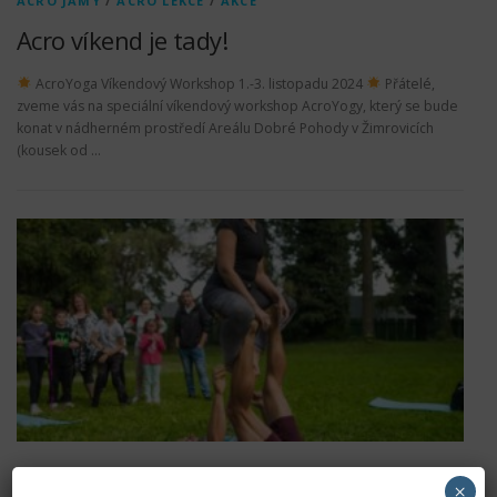
ACRO JAMY
/
ACRO LEKCE
/
AKCE
Acro víkend je tady!
AcroYoga Víkendový Workshop 1.-3. listopadu 2024
Přátelé,
zveme vás na speciální víkendový workshop AcroYogy, který se bude
konat v nádherném prostředí Areálu Dobré Pohody v Žimrovicích
(kousek od …
AKCE
×