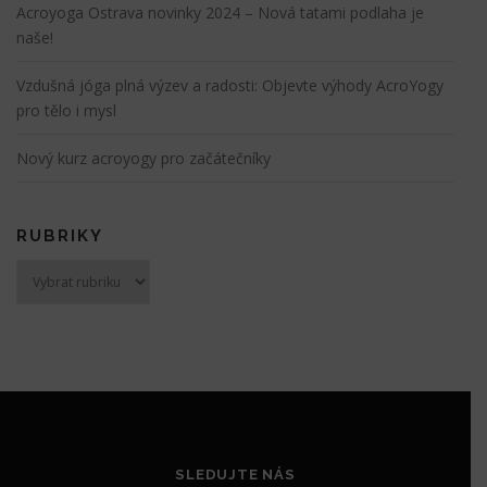
Acroyoga Ostrava novinky 2024 – Nová tatami podlaha je
naše!
Vzdušná jóga plná výzev a radosti: Objevte výhody AcroYogy
pro tělo i mysl
Nový kurz acroyogy pro začátečníky
RUBRIKY
Rubriky
SLEDUJTE NÁS